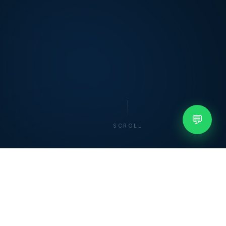
💬
SCROLL
👥
1,200+