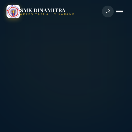
SMK BINAMITRA
🌙
AKREDITASI A · CIKARANG